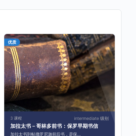
优质
3 课程
intermediate 级别
加拉太书－哥林多前书：保罗早期书信
加拉太书到帖撒罗尼迦前后书，是保...