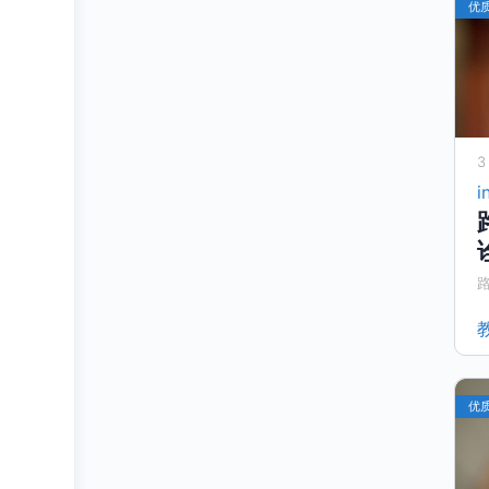
优
3
i
优