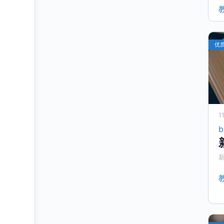
优
1
b