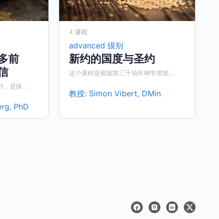
4 课程
advanced 级别
多前
新约的国度与圣约
信
这个课程是根据第三千禧年神学资源...
是保...
教授:
Simon Vibert, DMin
erg, PhD