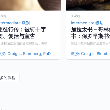
 课程
3 课程
ntermediate 级别
intermediate 级别
使徒行传：被钉十字
加拉太书－哥林
架、复活与宣告
书：保罗早期书
本课程涵盖基督的受难和复活，并探...
加拉太书到帖撒罗尼迦前后书，
教授:
Craig L. Blomberg, PhD
教授:
Craig L. Blomb
多的課程