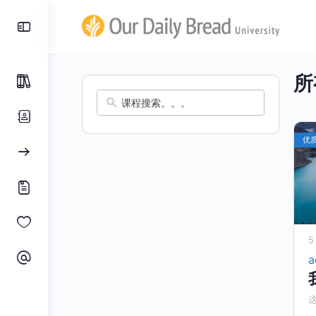
所
优
5
a