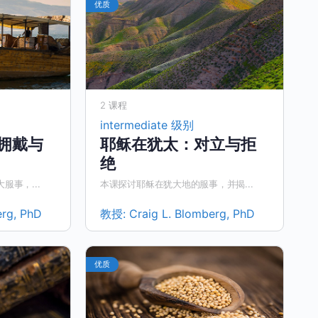
优质
2 课程
intermediate 级别
拥戴与
耶稣在犹太：对立与拒
绝
事，...
本课探讨耶稣在犹大地的服事，并揭...
erg, PhD
教授:
Craig L. Blomberg, PhD
优质