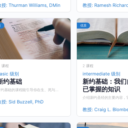
教授:
Thurman Williams, DMin
教授:
Ramesh Richar
质
优质
1 课程
2 课程
asic 级别
intermediate 级别
新约基础
新约基础：我们
已掌握的知识
新约基础的课程能引导你在生、死与...
介绍新约圣经的主要内容，它所
教授:
Sid Buzzell, PhD
教授:
Craig L. Blomb