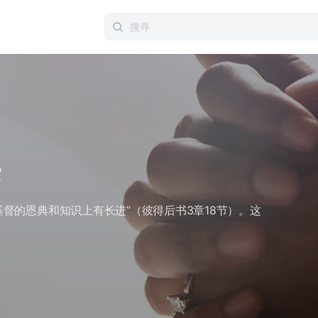
Search
for:
课
督的恩典和知识上有长进”（彼得后书3章18节）。这