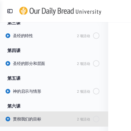
规范准则的角度：上帝和祂的话
2 项活动
Toggle
Side
第三课
Panel
圣经的特性
2 项活动
第四课
圣经的部分和层面
2 项活动
第五课
神的启示与情形
2 项活动
第六课
贯彻我们的目标
2 项活动