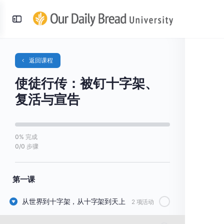
Toggle
Side
Panel
返回课程
使徒行传：被钉十字架、
复活与宣告
0% 完成
0/0 步骤
第一课
从世界到十字架，从十字架到天上
2 项活动